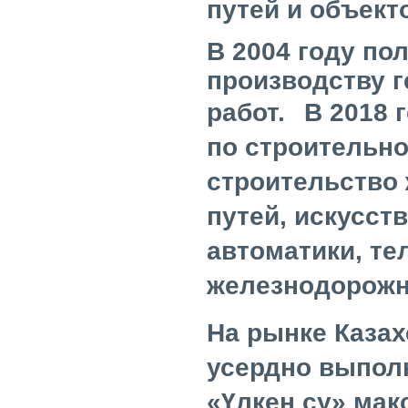
путей и объект
В 2004 году по
производству г
работ.
В 2018 
по строительн
строительство
путей, искусст
автоматики, те
железнодорожн
На рынке Казах
усердно выпол
«
Үлкен су
» мак