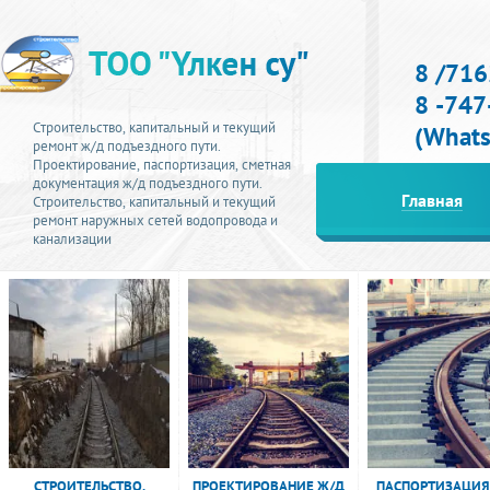
8 /716
8 -74
Строительство, капитальный и текущий
(What
ремонт ж/д подъездного пути.
Проектирование, паспортизация, сметная
документация ж/д подъездного пути.
Главная
Строительство, к
апитальный и текущий
ремонт
наружных сетей водопровода и
канализации
СТРОИТЕЛЬСТВО,
ПРОЕКТИРОВАНИЕ Ж/Д
ПАСПОРТИЗАЦИЯ