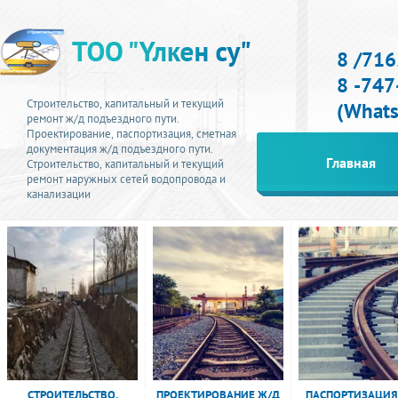
8 /716
8 -74
Строительство, капитальный и текущий
(What
ремонт ж/д подъездного пути.
Проектирование, паспортизация, сметная
документация ж/д подъездного пути.
Главная
Строительство, к
апитальный и текущий
ремонт
наружных сетей водопровода и
канализации
СТРОИТЕЛЬСТВО,
ПРОЕКТИРОВАНИЕ Ж/Д
ПАСПОРТИЗАЦИЯ